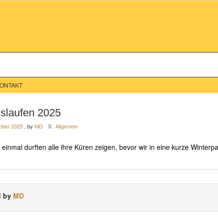
ONTAKT
nslaufen 2025
mber 2025
, by
MD
Allgemein
K
einmal durften alle ihre Küren zeigen, bevor wir in eine kurze Winterpa
d by
MD
be-Pokal in Wedel