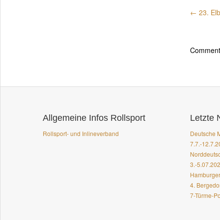
Comments
Allgemeine Infos Rollsport
Letzte
Rollsport- und Inlineverband
Deutsche M
7.7.-12.7.
Norddeutsc
3.-5.07.20
Hamburger 
4. Bergedo
7-Türme-Po
© 2026
Eis- und Rollsportverein Bergedorf
- Powered by
WordPre