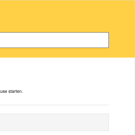
use starten.
Februar 2026: Fasching beim ERVB
→