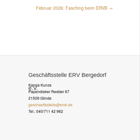
Geschäftsstelle ERV Bergedorf
Karola Kunze
e.V.
Papendieker Redder 67
21509 Glinde
geschaeftsstelle@ervb.de
Tel.: 040/711 42 962
Go to top ↑