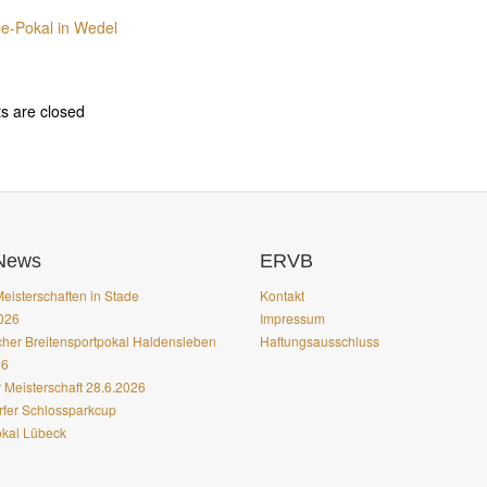
 are closed
 News
ERVB
eisterschaften in Stade
Kontakt
2026
Impressum
her Breitensportpokal Haldensleben
Haftungsausschluss
26
Meisterschaft 28.6.2026
rfer Schlossparkcup
kal Lübeck
ss
and
Exray Theme
.