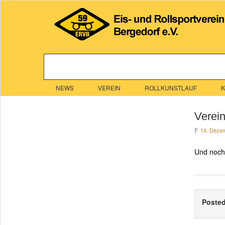
NEWS
VEREIN
ROLLKUNSTLAUF
K
Verei
14. Deze
P
Und noch 
Poste
←
23. El