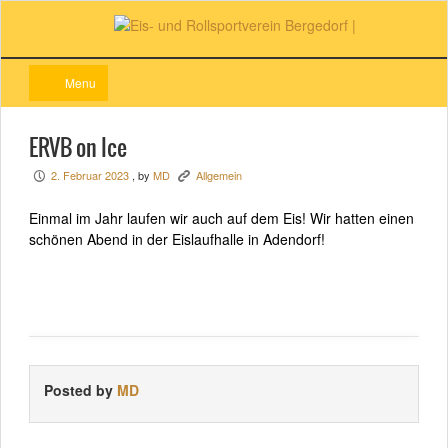
Menu
ERVB on Ice
2. Februar 2023
, by
MD
Allgemein
P
K
Einmal im Jahr laufen wir auch auf dem Eis! Wir hatten einen
schönen Abend in der Eislaufhalle in Adendorf!
Posted by
MD