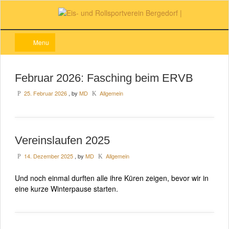
Menu
Februar 2026: Fasching beim ERVB
25. Februar 2026
, by
MD
Allgemein
P
K
Vereinslaufen 2025
14. Dezember 2025
, by
MD
Allgemein
P
K
Und noch einmal durften alle ihre Küren zeigen, bevor wir in
eine kurze Winterpause starten.