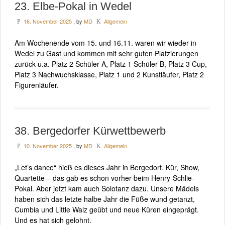
23. Elbe-Pokal in Wedel
16. November 2025
, by
MD
Allgemein
P
K
Am Wochenende vom 15. und 16.11. waren wir wieder in
Wedel zu Gast und kommen mit sehr guten Platzierungen
zurück u.a. Platz 2 Schüler A, Platz 1 Schüler B, Platz 3 Cup,
Platz 3 Nachwuchsklasse, Platz 1 und 2 Kunstläufer, Platz 2
Figurenläufer.
38. Bergedorfer Kürwettbewerb
10. November 2025
, by
MD
Allgemein
P
K
„Let’s dance“ hieß es dieses Jahr in Bergedorf. Kür, Show,
Quartette – das gab es schon vorher beim Henry-Schlie-
Pokal. Aber jetzt kam auch Solotanz dazu. Unsere Mädels
haben sich das letzte halbe Jahr die Füße wund getanzt,
Cumbia und Little Walz geübt und neue Küren eingeprägt.
Und es hat sich gelohnt.