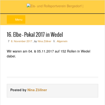
Menu
16. Elbe – Pokal 2017 in Wedel
8. November 2017
, by
Nina Zöllner
Allgemein
P
K
Wir waren am 04. & 05.11.2017 auf 152 Rollen in Wedel
dabei.
Posted by
Nina Zöllner